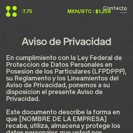
Contacto
MXN/BTC : $1,258,980.00
MX
Contacto
Mail
WhatsApp
Telegram
Aviso de Privacidad
Login
En cumplimiento con la Ley Federal de
Proteccion de Datos Personales en
Posesion de los Particulares (LFPDPPP),
su Reglamento y los Lineamientos del
Aviso de Privacidad, ponemos a su
disposicion el presente Aviso de
Privacidad.
Este documento describe la forma en
que [NOMBRE DE LA EMPRESA]
recaba, utiliza, almacena y protege los
datos personales que usted nos